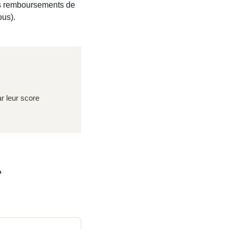
les remboursements de
ous).
ar leur score
?