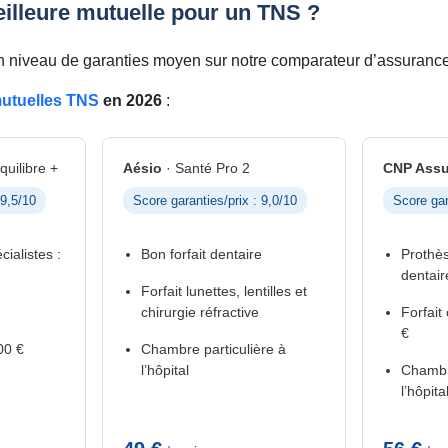
eilleure mutuelle pour un TNS ?
 niveau de garanties moyen sur notre comparateur d’assurance
utuelles TNS
en 2026
:
quilibre +
Aésio
· Santé Pro 2
CNP Assu
 9,5/10
Score garanties/prix : 9,0/10
Score gar
cialistes :
Bon forfait dentaire
Prothès
dentair
Forfait lunettes, lentilles et
chirurgie réfractive
Forfait
€
00 €
Chambre particulière à
l’hôpital
Chambre
l’hôpita