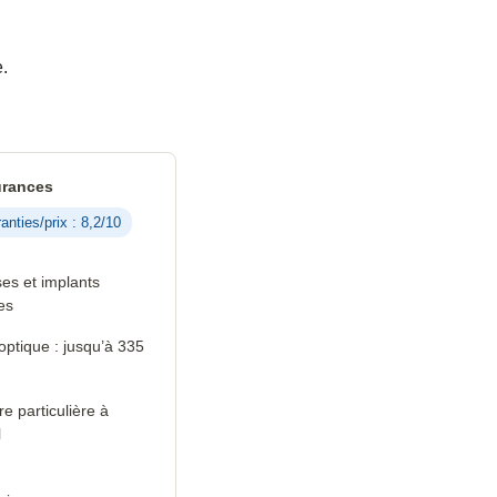
.
rances
anties/prix : 8,2/10
es et implants
es
 optique : jusqu’à 335
 particulière à
l