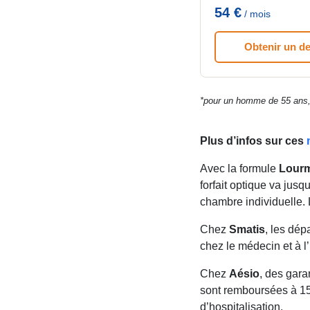
54 €
/ mois
Obtenir un de
*pour un homme de 55 ans, sa
Plus d’infos sur ces
Avec la formule
Lourm
forfait optique va jus
chambre individuelle.
Chez
Smatis
, les dé
chez le médecin et à l’
Chez
Aésio
, des gara
sont remboursées à 150
d’hospitalisation.