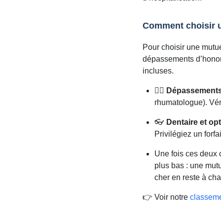
Comment choisir u
Pour choisir une mutuel
dépassements d’honorai
incluses.
👨‍⚕️
Dépassements
rhumatologue). Vér
👓
Dentaire et op
Privilégiez un forfa
Une fois ces deux c
plus bas : une mutu
cher en reste à cha
👉 Voir notre
classeme