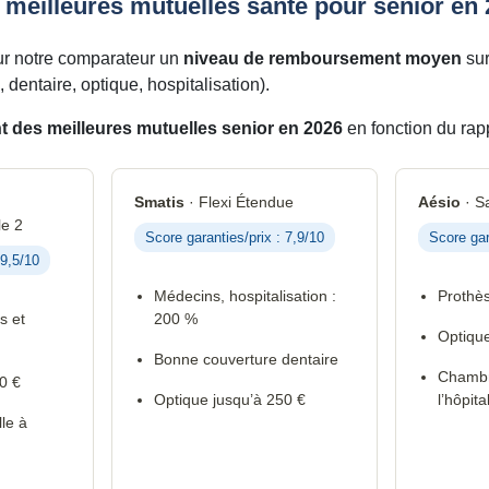
 meilleures mutuelles santé pour senior en
ur notre comparateur un
niveau de remboursement moyen
sur
 dentaire, optique, hospitalisation).
 des meilleures mutuelles senior en 2026
en fonction du rapp
Smatis
· Flexi Étendue
Aésio
· Sa
e 2
Score garanties/prix : 7,9/10
Score gar
 9,5/10
Médecins, hospitalisation :
Prothès
s et
200 %
Optique
Bonne couverture dentaire
Chambre
0 €
Optique jusqu’à 250 €
l’hôpita
le à