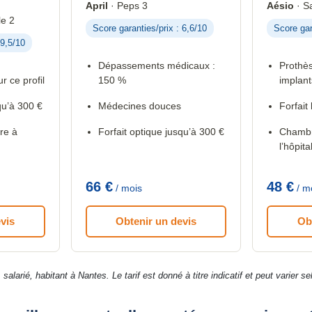
April
· Peps 3
Aésio
· S
e 2
Score garanties/prix : 6,6/10
Score gar
 9,5/10
Dépassements médicaux :
Prothès
r ce profil
150 %
implant
qu’à 300 €
Médecines douces
Forfait 
re à
Forfait optique jusqu’à 300 €
Chambre
l’hôpita
66 €
48 €
/ mois
/ m
vis
Obtenir un devis
Ob
arié, habitant à Nantes. Le tarif est donné à titre indicatif et peut varier selon