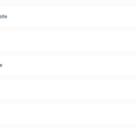
elle
le