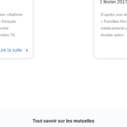
1 février 201
ation «Asthme
D’après une ét
 français
« Familles Rura
ontre
médicaments p
nnées 70.
double selon ..
Lire la suite
Tout savoir sur les mutuelles