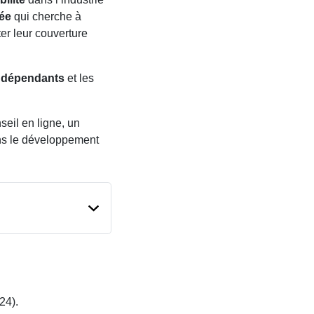
ée
qui cherche à
ter leur couverture
ndépendants
et les
eil en ligne, un
ns le développement
24).