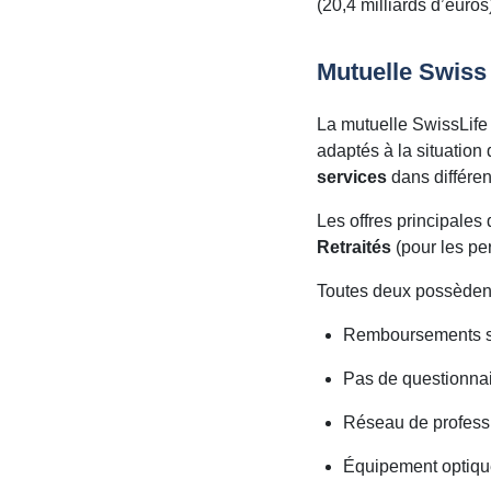
(20,4 milliards d’euros
Mutuelle Swiss 
La mutuelle SwissLif
adaptés à la situatio
services
dans différe
Les offres principales
Retraités
(pour les pe
Toutes deux possèdent 
Remboursements 
Pas de questionnai
Réseau de professi
Équipement optique