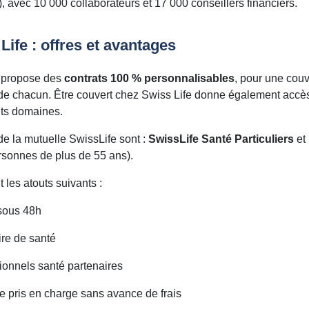
), avec 10 000 collaborateurs et 17 000 conseillers financiers.
Life : offres et avantages
e propose des
contrats 100 % personnalisables
, pour une couv
n de chacun. Être couvert chez Swiss Life donne également acc
nts domaines.
 de la mutuelle SwissLife sont :
SwissLife Santé Particuliers
et
rsonnes de plus de 55 ans).
les atouts suivants :
sous 48h
re de santé
onnels santé partenaires
 pris en charge sans avance de frais