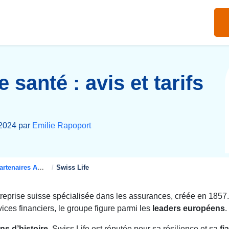
 santé : avis et tarifs
t 2024 par
Emilie Rapoport
rtenaires Assureurs
Swiss Life
reprise suisse spécialisée dans les assurances, créée en 1857.
ices financiers, le groupe figure parmi les
leaders européens
.
ns d’histoire
, Swiss Life est réputée pour sa résilience et sa
fia