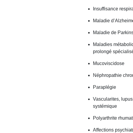
Insuffisance respir
Maladie d’Alzheim
Maladie de Parkin
Maladies métaboliq
prolongé spécialis
Mucoviscidose
Néphropathie chron
Paraplégie
Vascularites, lupu
systémique
Polyarthrite rhumat
Affections psychia