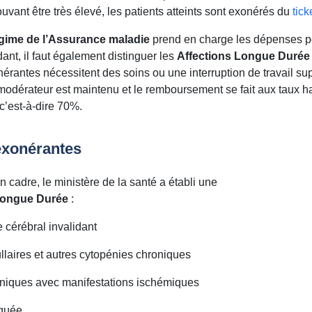
uvant être très élevé, les patients atteints sont exonérés du
tic
gime de l’Assurance maladie
prend en charge les dépenses pou
nt, il faut également distinguer les
Affections Longue Durée
nérantes nécessitent des soins ou une interruption de travail su
 modérateur est maintenu et le remboursement se fait aux taux ha
c’est-à-dire 70%.
exonérantes
n cadre, le ministère de la santé a établi une
 Longue Durée
:
 cérébral invalidant
llaires et autres cytopénies chroniques
oniques avec manifestations ischémiques
iquée