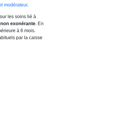
ket modérateur
.
r les soins lié à
 non exonérante
. En
périeure à 6 mois.
bituels par la caisse