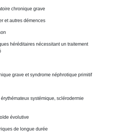
atoire chronique grave
er et autres démences
son
ues héréditaires nécessitant un traitement
é
ique grave et syndrome néphrotique primitif
s érythémateux systémique, sclérodermie
oïde évolutive
triques de longue durée