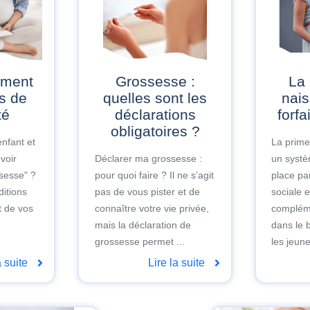
Grossesse :
La prime à la
is de
quelles sont les
nais
té
déclarations
forfa
obligatoires ?
nfant et
La prime
voir
Déclarer ma grossesse :
un systè
sesse" ?
pour quoi faire ? Il ne s’agit
place par
itions
pas de vous pister et de
sociale e
 de vos
connaître votre vie privée,
complém
mais la déclaration de
dans le 
grossesse permet ...
les jeune
a suite
Lire la suite