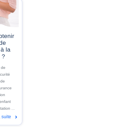
 de
à la
 ?
e de
curité
 de
surance
ion
 enfant
ation ...
a suite