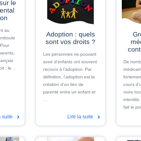
ental
ion
nt au
Adoption : quels
Grossesse :
hamboule
sont vos droits ?
mé
 Pour
cont
parents,
Les personnes ne pouvant
rançais
avoir d’enfants ont souvent
De nomb
t : le ...
recours à l’adoption. Par
médicam
définition, l’adoption est la
fortemen
création d’un lien de
cours d'
parenté entre un enfant et
voire to
...
interdits
fait le p
a suite
Lire la suite