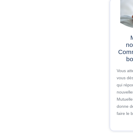
Mut
no
Comm
bo
Vous att
vous dés
qui répo
nouvelle
Mutuelle
donne de
faire le 