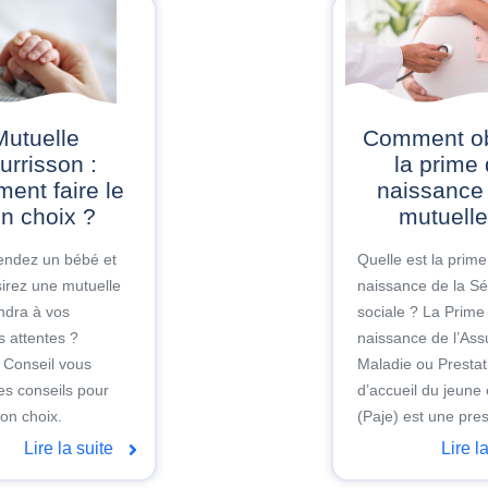
uelle
Comment obtenir
urrisson :
la prime
ent faire le
naissance 
n choix ?
mutuelle
endez un bébé et
Quelle est la prim
irez une mutuelle
naissance de la Sé
ndra à vos
sociale ? La Prime
s attentes ?
naissance de l’As
 Conseil vous
Maladie ou Prestat
s conseils pour
d’accueil du jeune
bon choix.
(Paje) est une prest
Lire la suite
Lire l