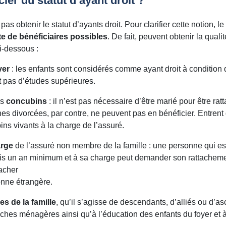
ier du statut d’ayant droit ?
as obtenir le statut d’ayants droit. Pour clarifier cette notion, l
te de bénéficiaires possibles
. De fait, peuvent obtenir la quali
i-dessous :
yer
: les enfants sont considérés comme ayant droit à condition qu
t pas d’études supérieures.
es
concubins
: il n’est pas nécessaire d’être marié pour être ra
nes divorcées, par contre, ne peuvent pas en bénéficier. Entren
ins vivants à la charge de l’assuré.
arge
de l’assuré non membre de la famille : une personne qui e
is un an minimum et à sa charge peut demander son rattacheme
tacher
nne étrangère.
s de la famille
, qu’il s’agisse de descendants, d’alliés ou d’a
âches ménagères ainsi qu’à l’éducation des enfants du foyer et à