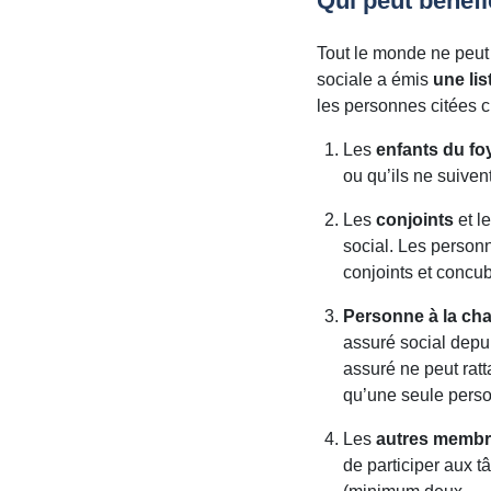
Qui peut bénéfic
Tout le monde ne peut p
sociale a émis
une lis
les personnes citées c
Les
enfants du fo
ou qu’ils ne suiven
Les
conjoints
et l
social. Les person
conjoints et concub
Personne à la ch
assuré social depu
assuré ne peut rat
qu’une seule perso
Les
autres membre
de participer aux t