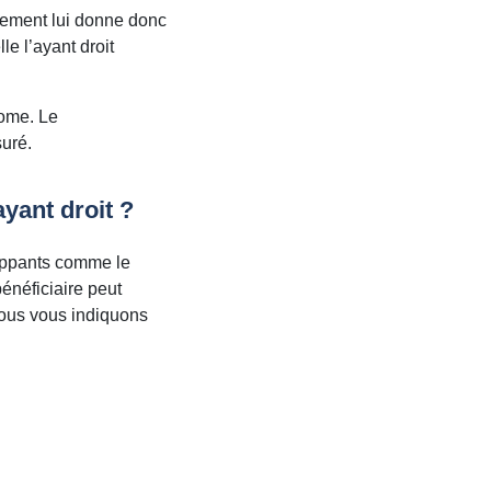
hement lui donne donc
e l’ayant droit
nome. Le
uré.
ayant droit ?
rappants comme le
 bénéficiaire peut
nous vous indiquons