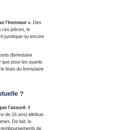
sur l’honneur »
. Des
 ces pièces, le
nt juridique ou encore
fants (formulaire
r que pour les ayants
e biais du formulaire
tuelle ?
ue l’assuré
. Il
ns de 16 ans) attribue
es. De fait, le
les remboursements de