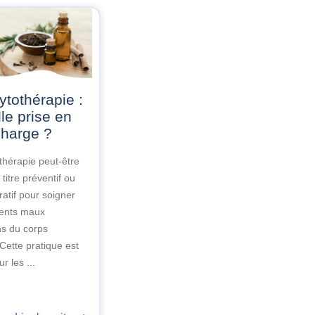
le prise en
harge ?
thérapie peut-être
à titre préventif ou
uratif pour soigner
érents maux
ns du corps
Cette pratique est
r les ...