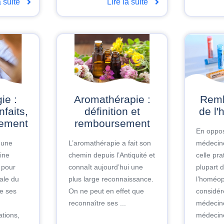
a suite
Lire la suite
Aromathérapie :
Remboursement
nfaits,
définition et
de l
sement
remboursement
En oppos
t une
L’aromathérapie a fait son
médecine
ine
chemin depuis l’Antiquité et
celle pra
 pour
connaît aujourd’hui une
plupart d
ale du
plus large reconnaissance.
l’homéop
se ses
On ne peut en effet que
considé
reconnaître ses ...
médecin
ations,
médecine