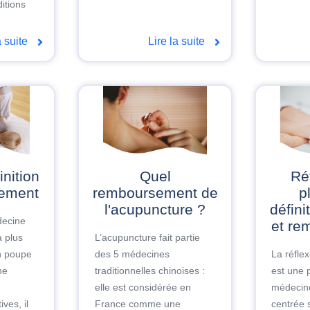
itions
a suite
Lire la suite
Quel
Réflexologie
sement
remboursement de
p
l'acupuncture ?
défini
decine
et re
a plus
L’acupuncture fait partie
n poupe
des 5 médecines
La réflex
ne
traditionnelles chinoises :
est une 
elle est considérée en
médecine
ves, il
France comme une
centrée 