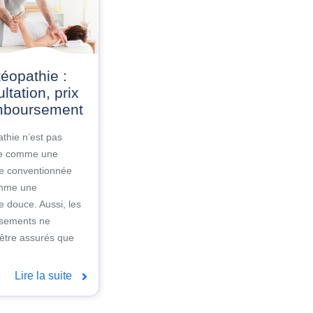
ltation, prix
mboursement
athie n’est pas
e comme une
e conventionnée
mme une
 douce. Aussi, les
sements ne
être assurés que
Lire la suite