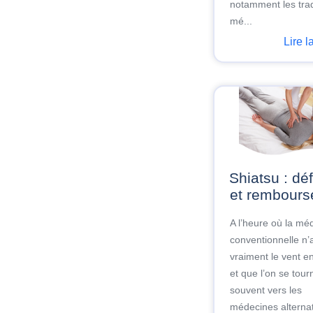
notamment les trad
mé...
Lire l
Shiatsu : définition
et rembour
A l’heure où la mé
conventionnelle n’
vraiment le vent e
et que l’on se tour
souvent vers les
médecines alternati