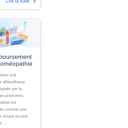
Lire la suite
'homéopathie
ition à la
 allopathique,
tiquée par la
es praticiens,
athie est
rée comme une
e douce ou une
 ...