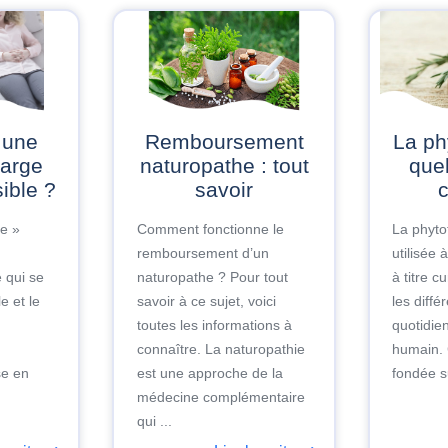
Remboursement
La phytothérapie :
harge
naturopathe : tout
quel
sible ?
savoir
c
e »
Comment fonctionne le
La phyto
remboursement d’un
utilisée 
 qui se
naturopathe ? Pour tout
à titre c
le et le
savoir à ce sujet, voici
les diff
toutes les informations à
quotidie
connaître. La naturopathie
humain. 
se en
est une approche de la
fondée su
médecine complémentaire
qui ...