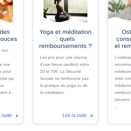
Yoga et méditation
Ostéopathie :
douces
: quels
consu
remboursements ?
et re
, non
Les prix pour une séance
L’ostéop
te une
d’une heure oscillent entre
reconnu
fs pour
20 et 70€. La Sécurité
médecin
cine qui
Sociale ne rembourse pas
mais co
lus
la pratique du yoga ou de
médecine
ient à ...
la méditation
rembour
peuvent 
...
a suite
Lire la suite