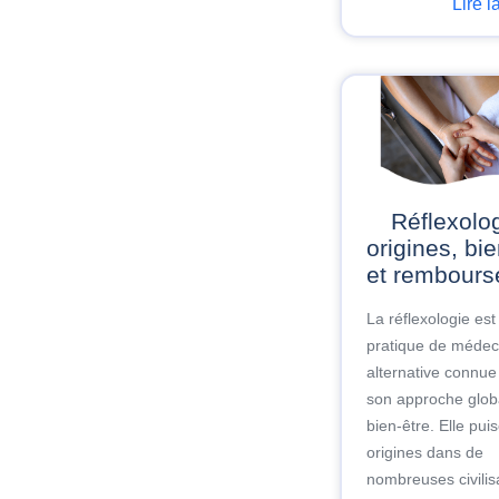
Lire l
Réflexologie :
origines, bie
et rembour
La réflexologie es
pratique de médec
alternative connue
son approche glob
bien-être. Elle pui
origines dans de
nombreuses civilis